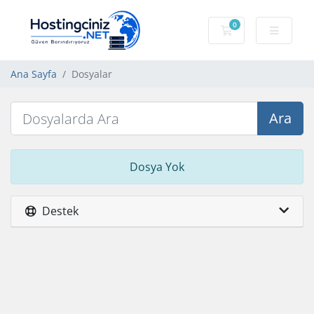
0
Sepet
Ana Sayfa
Dosyalar
Ara
Dosya Yok
Destek